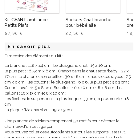
Kit GEANT ambiance
Stickers Chat branche
Stick
Petits Piafs
pour bébé fille
oreill
67,90 €
32,50 €
18,5
En savoir plus
Dimension des éléments du kit :
La branche : 118 x 44 cm ; Le plus grand chat : 15 x 10 cm,
le plus petit : 6,5 cm x 8 cm ; Chaton dans la chaussette "baby" : 22 x
17 cm, Le chaton et son oreilller : 30 x 18 cm ; chaussettes rayées : 7,5
cm x 6 cm ; les boutons : le plus grand : 6 x 6, le plus petit 3 x 3 cm ;
Coeur "Love" : 11,5 x 8 cm ; Sucettes : 10 x 10 cm et 8 x 8 cm ; Les
ballons : 10 x 13 cm et 8 x 10 cm ;
Les ficelles de suspension : la plus longue : 33 cm, la plus courte : 18
cm
La plaque "Ma chambre" : 19 x 15 cm
Une planche de stickers comprenant 50 motifs pour décorer la
chambre d'un petit garçon.
Vous pouvez coller ces autocollants sur tous les supports lisses (lit,
commode, luminaire, armoire, porte), et ainsi créer une très belle