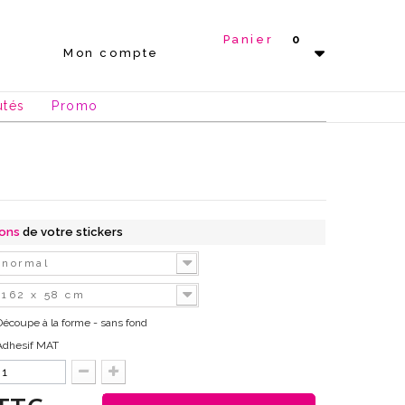
Panier
0
Mon compte
utés
Promo
ions
de votre stickers
normal
162 x 58 cm
Découpe à la forme - sans fond
Adhesif MAT