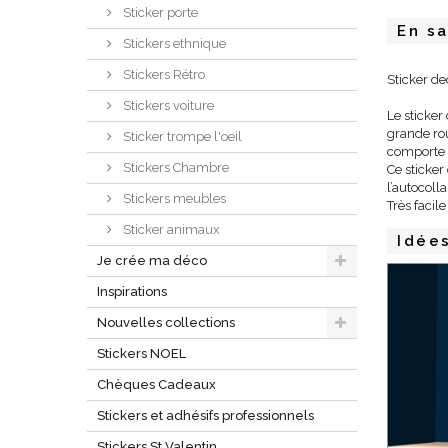
Sticker porte
En sa
Stickers ethnique
Stickers Rétro
Sticker de
Stickers voiture
Le sticker
grande rou
Sticker trompe l'oeil
comporte é
Stickers Chambre
Ce sticker
l’autocoll
Stickers meubles
Très facil
Sticker animaux
Idée
Je crée ma déco
Inspirations
Nouvelles collections
Stickers NOEL
Chèques Cadeaux
Stickers et adhésifs professionnels
Stickers St Valentin