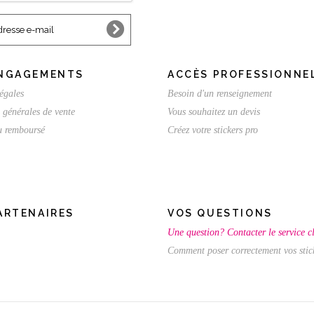
NGAGEMENTS
ACCÈS PROFESSIONNE
égales
Besoin d'un renseignement
 générales de vente
Vous souhaitez un devis
ou remboursé
Créez votre stickers pro
ARTENAIRES
VOS QUESTIONS
Une question? Contacter le service cl
Comment poser correctement vos stic