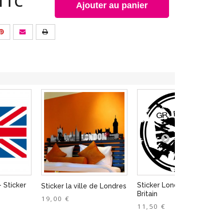
TTC
Ajouter au panier
- Sticker
Sticker Londres - Great
Sticker la ville de Londres
Britain
19,00 €
11,50 €