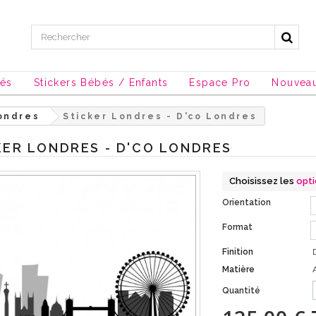
sés
Stickers Bébés / Enfants
Espace Pro
Nouvea
ondres
Sticker Londres - D'co Londres
KER LONDRES - D'CO LONDRES
Choisissez les
opt
Orientation
Format
Finition
Matière
Quantité