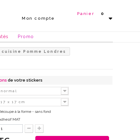
Panier
0
Mon compte
utés
Promo
s cuisine Pomme Londres
ions
de votre stickers
normal
17 x 17 cm
Découpe à la forme - sans fond
Adhesif MAT