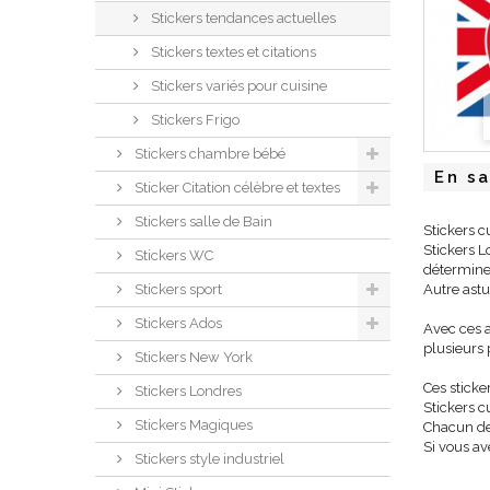
Stickers tendances actuelles
Stickers textes et citations
Stickers variés pour cuisine
Stickers Frigo
Stickers chambre bébé
En sa
Sticker Citation célèbre et textes
Stickers salle de Bain
Stickers c
Stickers L
Stickers WC
déterminer
Stickers sport
Autre astu
Stickers Ados
Avec ces a
plusieurs 
Stickers New York
Ces sticke
Stickers Londres
Stickers c
Stickers Magiques
Chacun de
Si vous av
Stickers style industriel