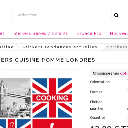
sés
Stickers Bébés / Enfants
Espace Pro
Nouvea
uisine
Stickers tendances actuelles
Sticker
KERS CUISINE POMME LONDRES
Choisissez les
opt
Orientation
Format
Finition
Matière
Quantité