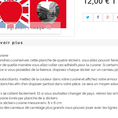
12,00 €
T
Agrandir l'image
voir plus
uisine
ondres cuisineAvec cette planche de quatre stickers, vous allez pouvoir faire 
 de quelle manière vous allez coller ces adhésifs pour la cuisine. Si certains c
ce si vous possédez de la faïence, disposez chaque sticker sur un carreau po
utocollants, mettez de la couleur dans votre cuisine et affichez votre amou
planches afin d'en disposer partout dans votre pièce, ce sera un moyen ast
rs se collent facilement. Et si vous souhaitez changer de pays, retirez-les
uisine livrés par planche de 4 stickers.
s stickers cuisine mesure env. 8 x 8 cm.
ez des carreaux de carrelage plus grands vous pouvez jouer avec les lignes de