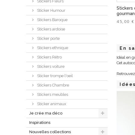
Stickers Fleurs
Stickers 
Sticker Humour
gourmand
Stickers Baroque
45,00 €
Stickers ardoise
Sticker porte
Stickers ethnique
En sa
Stickers Rétro
Idéal en g
Cet autoco
Stickers voiture
Retrouvez 
Sticker trompe l'oeil
Idée
Stickers Chambre
Stickers meubles
Sticker animaux
Je crée ma déco
Inspirations
Nouvelles collections