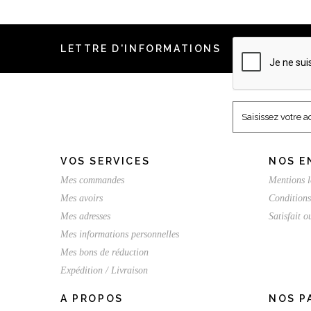
LETTRE D'INFORMATIONS
VOS SERVICES
NOS E
Mes commandes
Mentions l
Mes avoirs
Conditions
Mes adresses
Satisfait 
Mes informations personnelles
Mes bons de réduction
Expédition / Livraison
A PROPOS
NOS P