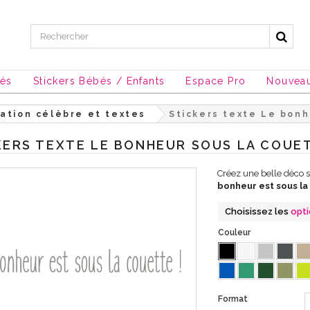
sés
Stickers Bébés / Enfants
Espace Pro
Nouvea
tation célèbre et textes
Stickers texte Le bonh
KERS TEXTE LE BONHEUR SOUS LA COUE
Créez une belle déco 
bonheur est sous la
Choisissez les
opt
Couleur
Format