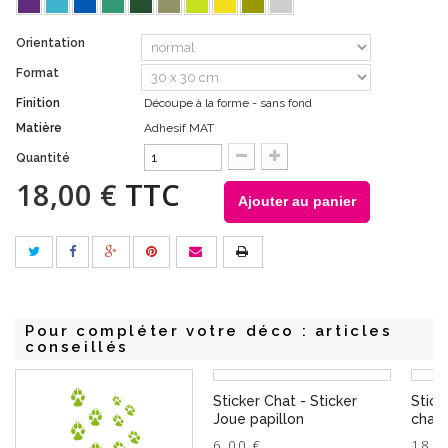
Orientation
Format
Finition
Découpe à la forme - sans fond
Matière
Adhesif MAT
Quantité
18,00 €
TTC
Ajouter au panier
Pour compléter votre déco : articles
conseillés
Sticker Chat - Sticker
Stick
Joue papillon
chat 
6,00 €
18,0